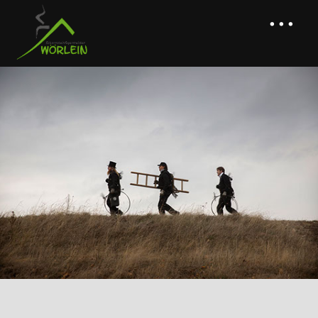
...
BETRIEB
LEISTUNGEN
> KEHR- & ÜBERPRÜFUNGSARBEITEN
> BRANDSCHUTZ & BETRIEBSSICHERHEIT
> BERATUNG