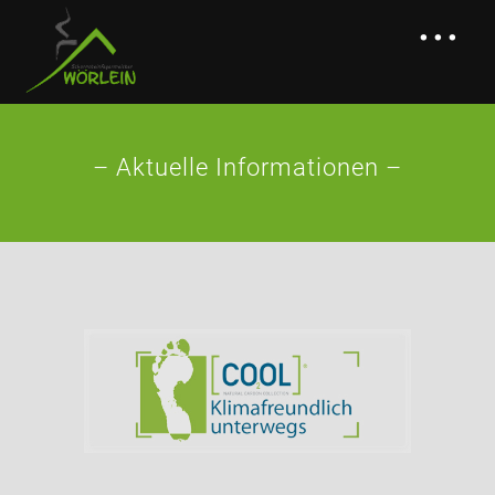
...
– Aktuelle Informationen –
BETRIEB
LEISTUNGEN
> KEHR- & ÜBERPRÜFUNGSARBEITEN
> BRANDSCHUTZ & BETRIEBSSICHERHEIT
> BERATUNG